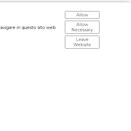
 differenti età ed etnie si coprono il volto con le
Allow
a è stato chiesto di visualizzare, mentre lei le
Allow
navigare in questo sito web
Necessary
Leave
Website
men of different ages and ethnicities cover their
faces of the subjects. Each one was asked to