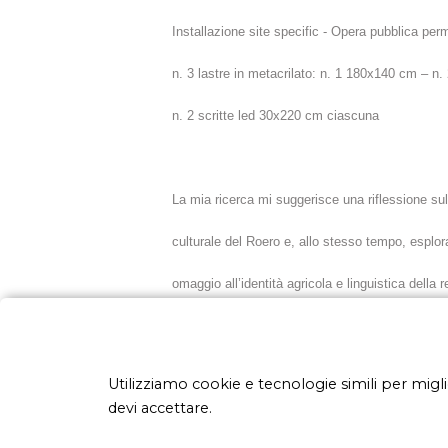
Installazione site specific - Opera pubblica pe
n. 3 lastre in metacrilato: n. 1 180x140 cm – 
n. 2 scritte led 30x220 cm ciascuna
La mia ricerca mi suggerisce una riflessione sul
culturale del Roero e, allo stesso tempo, esplorar
omaggio all’identità agricola e linguistica della r
simbolicamente intrecciando radici e linguaggio,
partecipanti al progetto e al laboratorio: linee d
Utilizziamo cookie e tecnologie simili per migl
devi accettare.
linguistiche e culturali, patrimonio prezioso da 