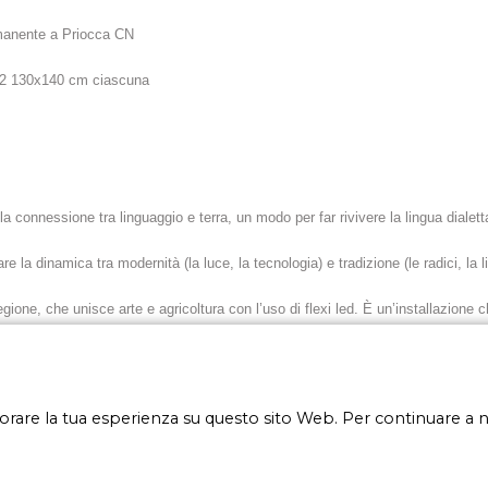
rmanente a Priocca CN
n. 2 130x140 cm ciascuna
la connessione tra linguaggio e terra, un modo per far rivivere la lingua diale
e la dinamica tra modernità (la luce, la tecnologia) e tradizione (le radici, la l
egione, che unisce arte e agricoltura con l’uso di flexi led. È un’installazione c
 creando una mappa di interconnessioni. Alcune parole sono trascritte nel dialet
i luce, che creano una rete visiva che rimanda sia alla crescita naturale delle pia
iorare la tua esperienza su questo sito Web. Per continuare a 
salvaguardare.