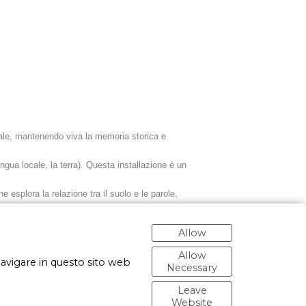
ttale, mantenendo viva la memoria storica e
ingua locale, la terra). Questa installazione è un
he esplora la relazione tra il suolo e le parole,
to di Priocca, utilizzando la grafia dei
Allow
nte sia alla diffusione delle tradizioni
Allow
navigare in questo sito web
Necessary
Leave
Website